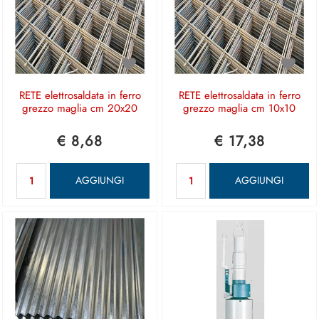
RETE elettrosaldata in ferro
RETE elettrosaldata in ferro
grezzo maglia cm 20x20
grezzo maglia cm 10x10
€ 8,68
€ 17,38
Quantità
Quantità
AGGIUNGI
AGGIUNGI