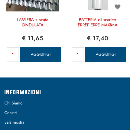
LAMIERA zincata
BATTERIA di scarico
ONDULATA
ERREPIERRE MAXIMA
€ 11,65
€ 17,40
Quantità
Quantità
AGGIUNGI
AGGIUNGI
INFORMAZIONI
Chi Siamo
Contatti
Sala mostra