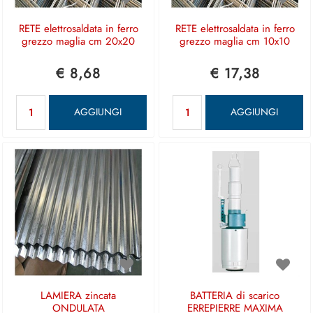
RETE elettrosaldata in ferro
RETE elettrosaldata in ferro
grezzo maglia cm 20x20
grezzo maglia cm 10x10
€ 8,68
€ 17,38
Quantità
Quantità
AGGIUNGI
AGGIUNGI
LAMIERA zincata
BATTERIA di scarico
ONDULATA
ERREPIERRE MAXIMA