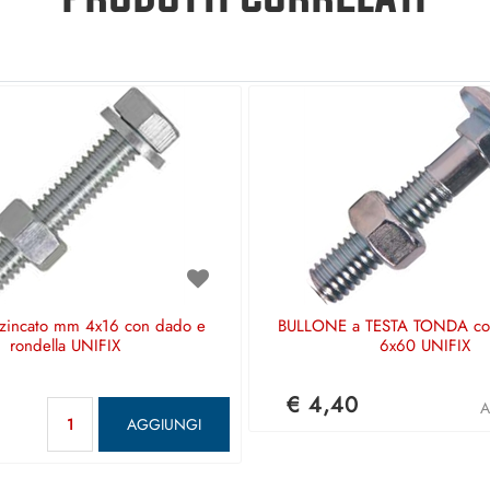
incato mm 4x16 con dado e
BULLONE a TESTA TONDA c
rondella UNIFIX
6x60 UNIFIX
€ 4,40
Quantità
A
AGGIUNGI