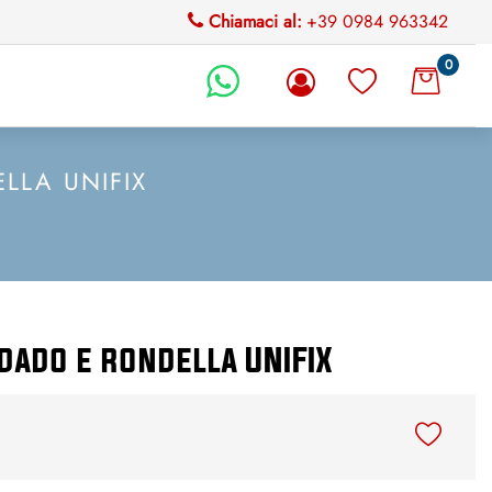
Chiamaci al:
+39 0984 963342
0
li.
LLA UNIFIX
dado e rondella UNIFIX