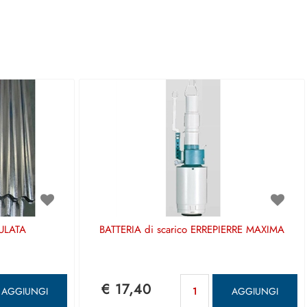
ULATA
BATTERIA di scarico ERREPIERRE MAXIMA
antità
Quantità
€ 17,40
AGGIUNGI
AGGIUNGI