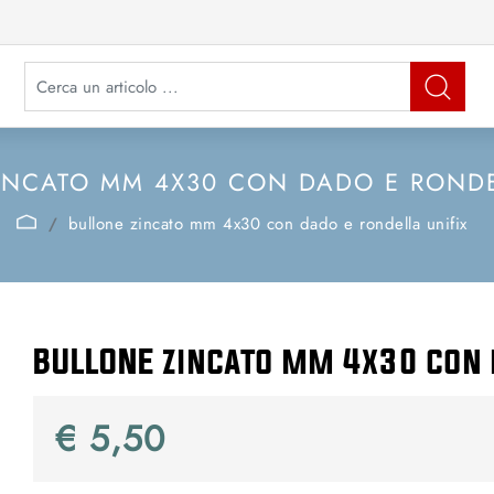
La modifica di un filtro aggiorna automaticamente gli altri filtri disponibi
INCATO MM 4X30 CON DADO E RONDE
bullone zincato mm 4x30 con dado e rondella unifix
BULLONE zincato mm 4x30 con 
€ 5,50