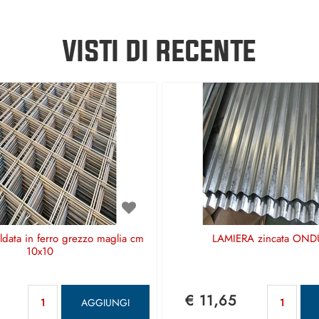
VISTI DI RECENTE
aldata in ferro grezzo maglia cm
LAMIERA zincata OND
10x10
Quantità
Qu
€ 11,65
AGGIUNGI