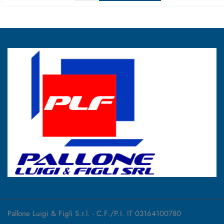
Pallone Luigi & Figli S.r.l. - C.F./P.I. IT 03164100780