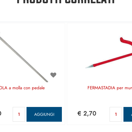
LA a molla con pedale
FERMASTADIA per mur
Quantità
Qua
0
€ 2,70
AGGIUNGI