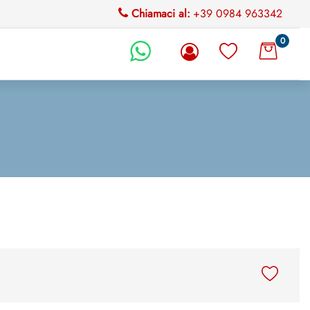
Chiamaci al:
+39 0984 963342
0
li.