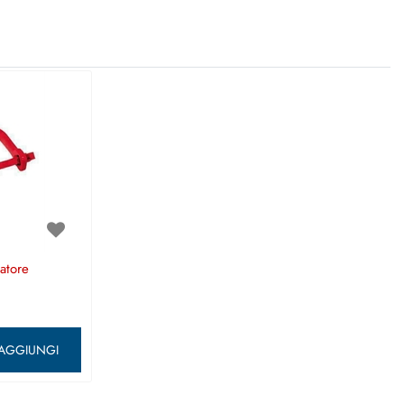
atore
ntità
AGGIUNGI