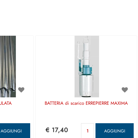
ULATA
BATTERIA di scarico ERREPIERRE MAXIMA
antità
Quantità
€ 17,40
AGGIUNGI
AGGIUNGI