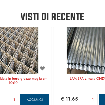
VISTI DI RECENTE
aldata in ferro grezzo maglia cm
LAMIERA zincata OND
10x10
Quantità
Qu
€ 11,65
AGGIUNGI