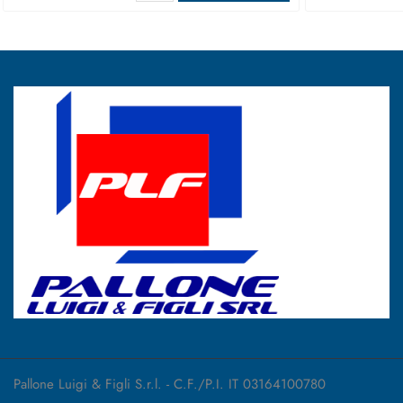
Pallone Luigi & Figli S.r.l. - C.F./P.I. IT 03164100780