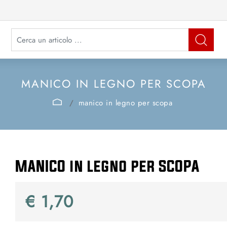
La modifica di un filtro aggiorna automaticamente gli altri filtri disponibi
MANICO IN LEGNO PER SCOPA
manico in legno per scopa
MANICO in legno per SCOPA
€ 1,70