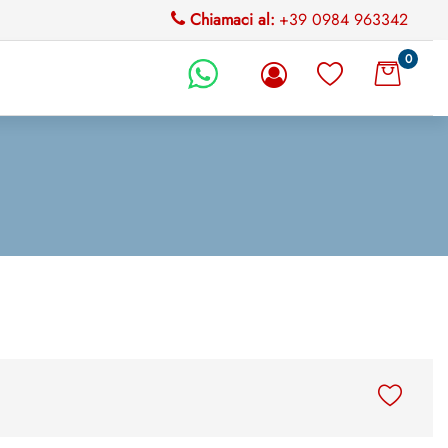
Chiamaci al:
+39 0984 963342
0
li.