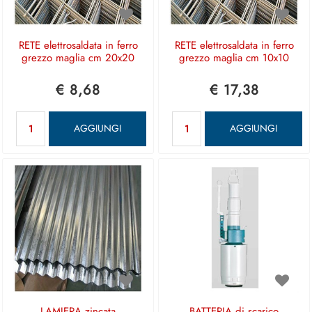
RETE elettrosaldata in ferro
RETE elettrosaldata in ferro
grezzo maglia cm 20x20
grezzo maglia cm 10x10
€ 8,68
€ 17,38
Quantità
Quantità
AGGIUNGI
AGGIUNGI
LAMIERA zincata
BATTERIA di scarico