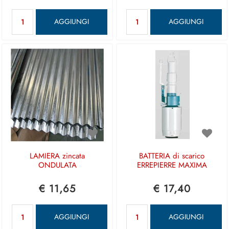
Quantità
Quantità
AGGIUNGI
AGGIUNGI
LAMIERA zincata
BATTERIA di scarico
ONDULATA
ERREPIERRE MAXIMA
€ 11,65
€ 17,40
Quantità
Quantità
AGGIUNGI
AGGIUNGI