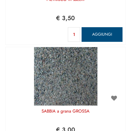
€ 3,50
Quantità
AGGIUNGI
SABBIA a grana GROSSA
€ 3,00