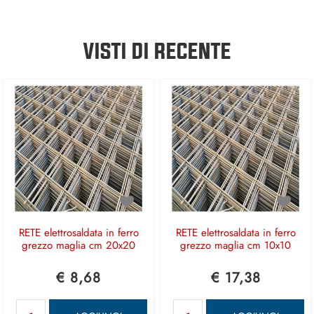
VISTI DI RECENTE
RETE elettrosaldata in ferro
RETE elettrosaldata in ferro
grezzo maglia cm 20x20
grezzo maglia cm 10x10
€ 8,68
€ 17,38
Quantità
Quantità