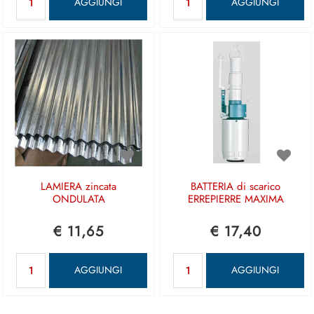
AGGIUNGI
AGGIUNGI
LAMIERA zincata
BATTERIA di scarico
ONDULATA
ERREPIERRE MAXIMA
€ 11,65
€ 17,40
Quantità
Quantità
AGGIUNGI
AGGIUNGI