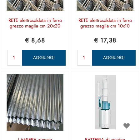
RETE elettrosaldata in ferro
RETE elettrosaldata in ferro
grezzo maglia cm 20x20
grezzo maglia cm 10x10
€ 8,68
€ 17,38
Quantità
Quantità
AGGIUNGI
AGGIUNGI
LAMIERA zincata
BATTERIA di scarico