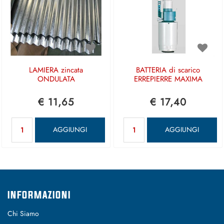
LAMIERA zincata
BATTERIA di scarico
ONDULATA
ERREPIERRE MAXIMA
€ 11,65
€ 17,40
Quantità
Quantità
AGGIUNGI
AGGIUNGI
INFORMAZIONI
Chi Siamo