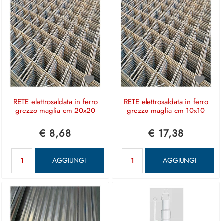
RETE elettrosaldata in ferro
RETE elettrosaldata in ferro
grezzo maglia cm 20x20
grezzo maglia cm 10x10
€ 8,68
€ 17,38
Quantità
Quantità
AGGIUNGI
AGGIUNGI