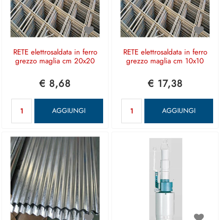
RETE elettrosaldata in ferro
RETE elettrosaldata in ferro
grezzo maglia cm 20x20
grezzo maglia cm 10x10
€ 8,68
€ 17,38
Quantità
Quantità
AGGIUNGI
AGGIUNGI