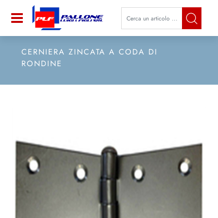
La modifica di un filtro aggiorna a
Open
CERNIERA ZINCATA A CODA DI
RONDINE