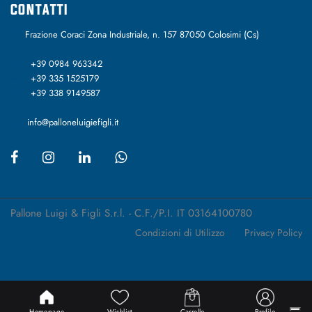
CONTATTI
Frazione Coraci Zona Industriale, n. 157 87050 Colosimi (Cs)
+39 0984 963342
+39 335 1525179
+39 338 9149587
info@palloneluigiefigli.it
Pallone Luigi & Figli S.r.l. - C.F./P.I. IT 03164100780
Condizioni di Utilizzo
Privacy Policy
Passepartout
Powered by
Homepage
Wishlist
Carrello
Profilo