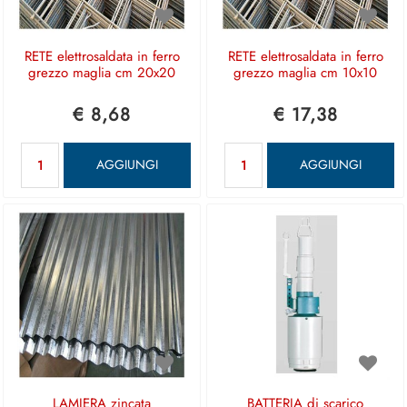
RETE elettrosaldata in ferro
RETE elettrosaldata in ferro
grezzo maglia cm 20x20
grezzo maglia cm 10x10
€ 8,68
€ 17,38
Quantità
Quantità
AGGIUNGI
AGGIUNGI
LAMIERA zincata
BATTERIA di scarico