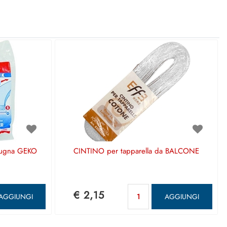
ugna GEKO
CINTINO per tapparella da BALCONE
ntità
Quantità
€ 2,15
AGGIUNGI
AGGIUNGI