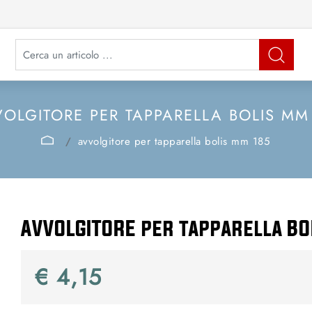
La modifica di un filtro aggiorna automaticamente gli altri filtri disponibi
OLGITORE PER TAPPARELLA BOLIS MM
avvolgitore per tapparella bolis mm 185
AVVOLGITORE per tapparella B
€ 4,15