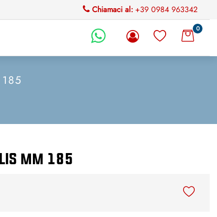
Chiamaci al:
+39 0984 963342
0
li.
 185
OLIS mm 185