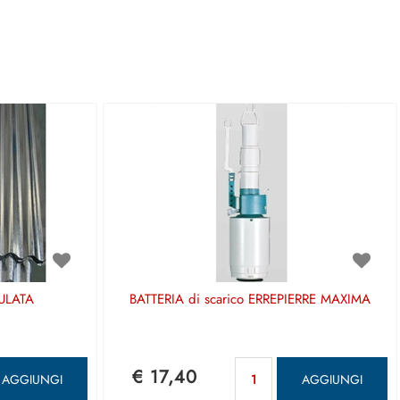
ULATA
BATTERIA di scarico ERREPIERRE MAXIMA
antità
Quantità
€ 17,40
AGGIUNGI
AGGIUNGI