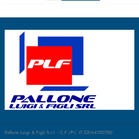
Pallone Luigi & Figli S.r.l. - C.F./P.I. IT 03164100780