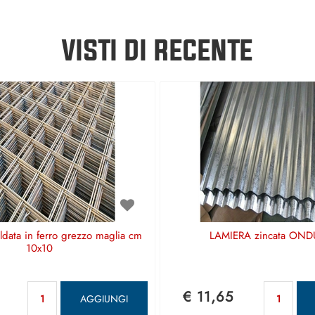
VISTI DI RECENTE
aldata in ferro grezzo maglia cm
LAMIERA zincata OND
10x10
Quantità
Qu
€ 11,65
AGGIUNGI