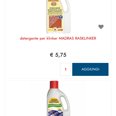
detergente per klinker MADRAS RASKLINKER
€ 5,75
Quantità
AGGIUNGI