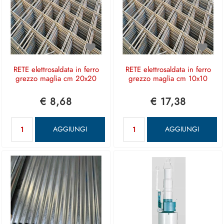
RETE elettrosaldata in ferro
RETE elettrosaldata in ferro
grezzo maglia cm 20x20
grezzo maglia cm 10x10
€ 8,68
€ 17,38
Quantità
Quantità
AGGIUNGI
AGGIUNGI