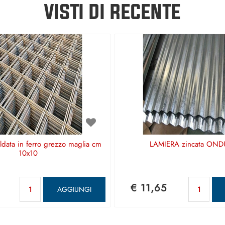
VISTI DI RECENTE
aldata in ferro grezzo maglia cm
LAMIERA zincata OND
10x10
Quantità
Qu
€ 11,65
AGGIUNGI