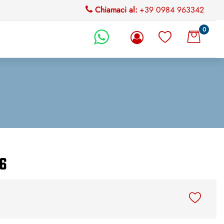
Chiamaci al:
+39 0984 963342
0
li.
 6