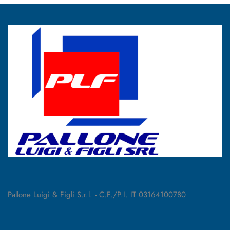
Pallone Luigi & Figli S.r.l. - C.F./P.I. IT 03164100780