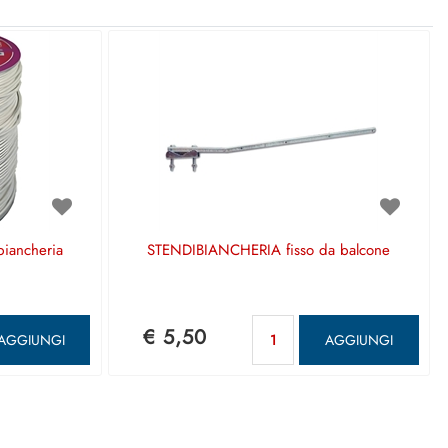
biancheria
STENDIBIANCHERIA fisso da balcone
ntità
Quantità
€ 5,50
AGGIUNGI
AGGIUNGI