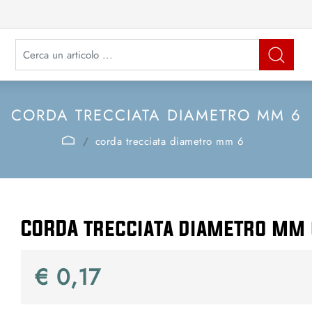
La modifica di un filtro aggiorna automaticamente gli altri filtri disponibi
CORDA TRECCIATA DIAMETRO MM 6
corda trecciata diametro mm 6
CORDA trecciata diametro mm
€ 0,17