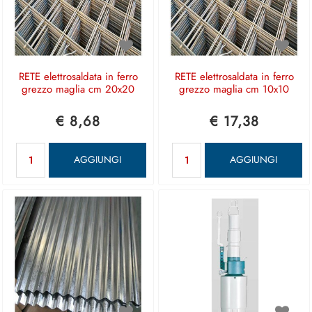
RETE elettrosaldata in ferro
RETE elettrosaldata in ferro
grezzo maglia cm 20x20
grezzo maglia cm 10x10
€ 8,68
€ 17,38
Quantità
Quantità
AGGIUNGI
AGGIUNGI