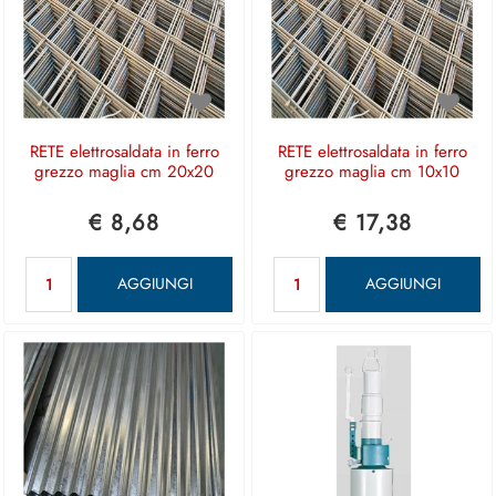
RETE elettrosaldata in ferro
RETE elettrosaldata in ferro
grezzo maglia cm 20x20
grezzo maglia cm 10x10
€ 8,68
€ 17,38
Quantità
Quantità
AGGIUNGI
AGGIUNGI