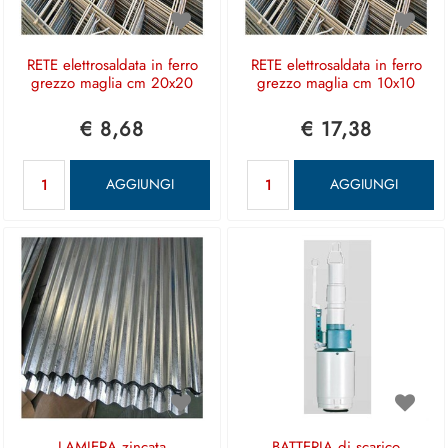
RETE elettrosaldata in ferro
RETE elettrosaldata in ferro
grezzo maglia cm 20x20
grezzo maglia cm 10x10
€ 8,68
€ 17,38
Quantità
Quantità
AGGIUNGI
AGGIUNGI
LAMIERA zincata
BATTERIA di scarico