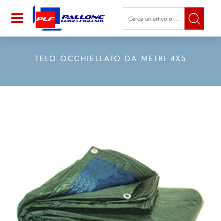
La modifica di un filtro aggiorna a
Open
TELO OCCHIELLATO DA METRI 4X5