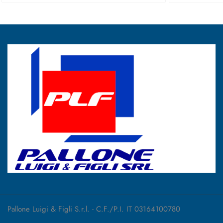
Pallone Luigi & Figli S.r.l. - C.F./P.I. IT 03164100780