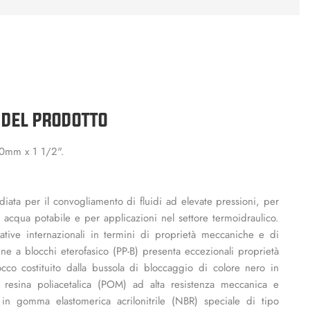
 DEL PRODOTTO
50mm x 1 1/2".
iata per il convogliamento di fluidi ad elevate pressioni, per
i acqua potabile e per applicazioni nel settore termoidraulico.
tive internazionali in termini di proprietà meccaniche e di
ene a blocchi eterofasico (PP-B) presenta eccezionali proprietà
co costituito dalla bussola di bloccaggio di colore nero in
n resina poliacetalica (POM) ad alta resistenza meccanica e
in gomma elastomerica acrilonitrile (NBR) speciale di tipo