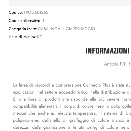
Codice:
TPOLT501250
Codice alternativo:
T
Categoria Merc:
CASALINGHI e GIARDINAGGIO
Unita di Misura:
PZ
INFORMAZIONI
Articolo F.T. 
La linea di raccordi a compressione Connecto Plus è stata stud
applicazioni nel settore acquedottistico, nella distribuzione d
E’ una linea di prodotti che risponde alle più severe norma
compatibilità alimentari. Il corpo di colore nero in polipropil
meccaniche anche ad elevata temperatura. Il sistema di bloc
polipropilene, dall'anello di graffaggio di colore bianco i
durezza, dalla guarnizione a tenuta o-ring di colore nero 