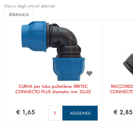
Elenco degli articoli abbinati
IDRAULICA
CURVA per tubo polietilene IRRITEC
RACCORDO p
CONNECTO PLUS diametro mm 32x32
CONNECTO 
Quantità
€ 1,65
€ 2,85
AGGIUNGI