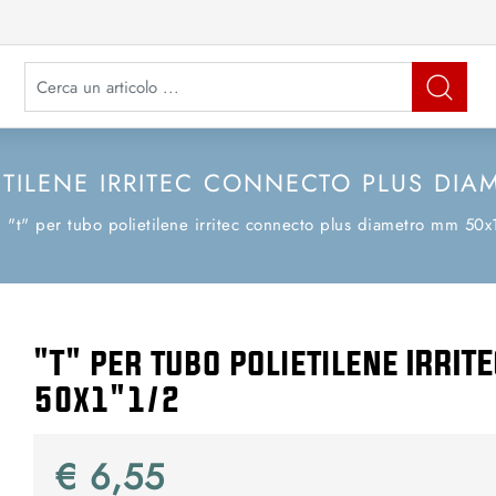
La modifica di un filtro aggiorna automaticamente gli altri filtri disponibi
IETILENE IRRITEC CONNECTO PLUS DIA
"t" per tubo polietilene irritec connecto plus diametro mm 50
"T" per tubo polietilene IRRI
50x1"1/2
€ 6,55