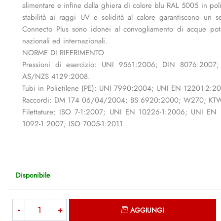
alimentare e infine dalla ghiera di colore blu RAL 5005 in pol
stabilità ai raggi UV e solidità al calore garantiscono un s
Connecto Plus sono idonei al convogliamento di acque potab
nazionali ed internazionali.
NORME DI RIFERIMENTO
Pressioni di esercizio: UNI 9561:2006; DIN 8076:200
AS/NZS 4129:2008.
Tubi in Polietilene (PE): UNI 7990:2004; UNI EN 12201-2:
Raccordi: DM 174 06/04/2004; BS 6920:2000; W270; KT
Filettature: ISO 7-1:2007; UNI EN 10226-1:2006; UNI EN
1092-1:2007; ISO 7005-1:2011.
Disponibile
Quantità
AGGIUNGI