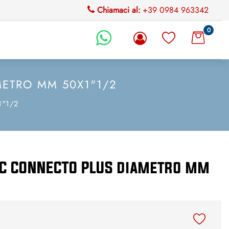
Chiamaci al:
+39 0984 963342
0
li.
METRO MM 50X1"1/2
x1"1/2
TEC CONNECTO PLUS diametro mm