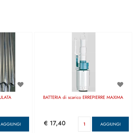
ULATA
BATTERIA di scarico ERREPIERRE MAXIMA
antità
Quantità
€ 17,40
AGGIUNGI
AGGIUNGI