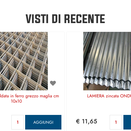
VISTI DI RECENTE
aldata in ferro grezzo maglia cm
LAMIERA zincata OND
10x10
Quantità
Qu
€ 11,65
AGGIUNGI