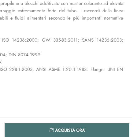
ipropilene a blocchi additivato con master colorante ad elevata
erraggio estremamente forte del tubo. I raccordi della linea
ili e fluidi alimentari secondo le più importanti normative
7; ISO 14236:2000; GW 335-B3:2011; SANS 14236:2003;
2004; DIN 8074:1999.
W.
 ISO 228-1:2003; ANSI ASME 1.20.1:1983. Flange: UNI EN
Quantità
ACQUISTA ORA