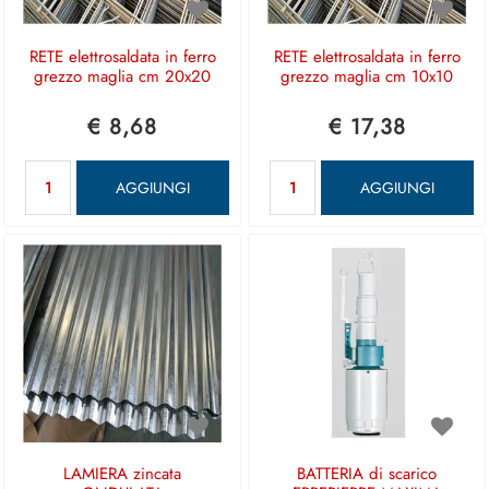
RETE elettrosaldata in ferro
RETE elettrosaldata in ferro
grezzo maglia cm 20x20
grezzo maglia cm 10x10
€ 8,68
€ 17,38
Quantità
Quantità
AGGIUNGI
AGGIUNGI
LAMIERA zincata
BATTERIA di scarico