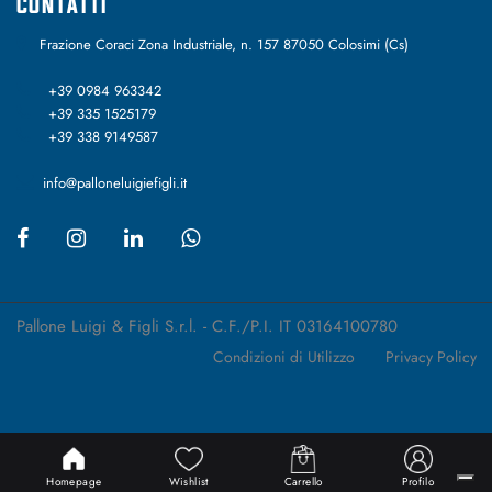
CONTATTI
Frazione Coraci Zona Industriale, n. 157 87050 Colosimi (Cs)
+39 0984 963342
+39 335 1525179
+39 338 9149587
info@palloneluigiefigli.it
Pallone Luigi & Figli S.r.l. - C.F./P.I. IT 03164100780
Condizioni di Utilizzo
Privacy Policy
Passepartout
Powered by
Homepage
Wishlist
Carrello
Profilo
Designed by Kappa Service Srl