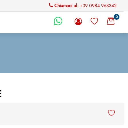
Chiamaci al:
+39 0984 963342
0
li.
E