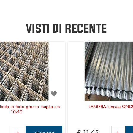
VISTI DI RECENTE
aldata in ferro grezzo maglia cm
LAMIERA zincata OND
10x10
Quantità
Qu
€ 11,65