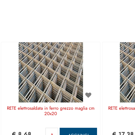
RETE elettrosaldata in ferro grezzo maglia cm
RETE elettros
20x20
Quantità
€ 8,68
€ 17,38