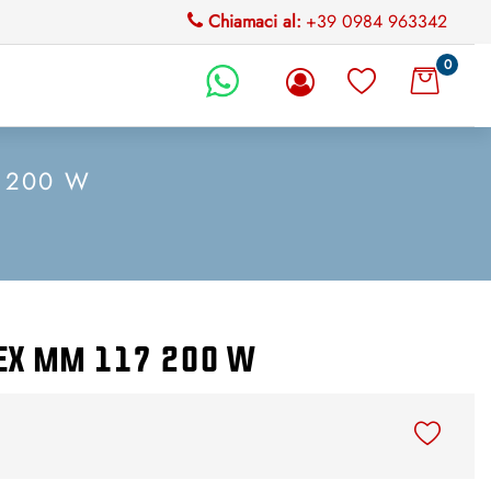
Chiamaci al:
+39 0984 963342
0
li.
 200 W
MEX mm 117 200 W