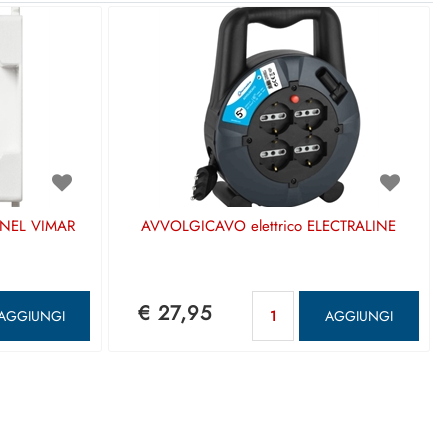
UNEL VIMAR
AVVOLGICAVO elettrico ELECTRALINE
ntità
Quantità
€ 27,95
AGGIUNGI
AGGIUNGI