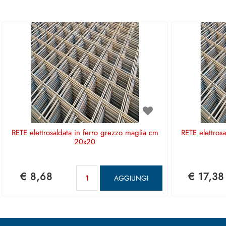
RETE elettrosaldata in ferro grezzo maglia cm
RETE elettros
20x20
Quantità
€ 8,68
€ 17,38
AGGIUNGI