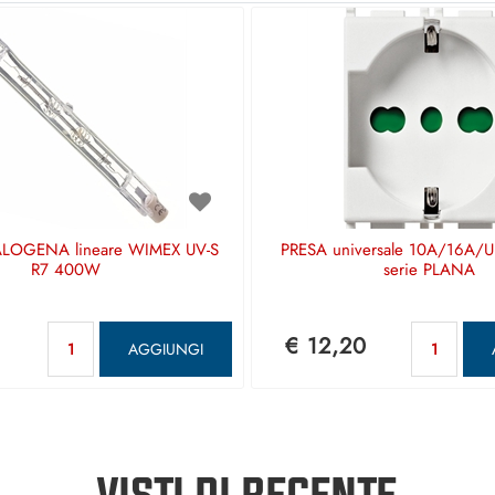
LOGENA lineare WIMEX UV-S
PRESA universale 10A/16A/
R7 400W
serie PLANA
Quantità
Qua
€ 12,20
AGGIUNGI
VISTI DI RECENTE