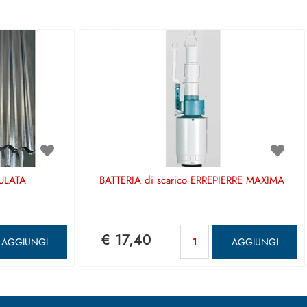
ULATA
BATTERIA di scarico ERREPIERRE MAXIMA
antità
Quantità
€ 17,40
AGGIUNGI
AGGIUNGI