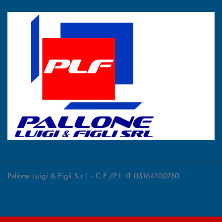
Pallone Luigi & Figli S.r.l. - C.F./P.I. IT 03164100780