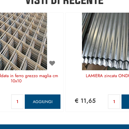
aldata in ferro grezzo maglia cm
LAMIERA zincata OND
10x10
Quantità
Qu
€ 11,65
AGGIUNGI