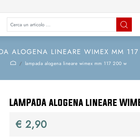
La modifica di un filtro aggiorna automaticamente gli altri filtri disponibi
DA ALOGENA LINEARE WIMEX MM 117
lampada alogena lineare wimex mm 117 200 w
LAMPADA alogena lineare WI
€ 2,90