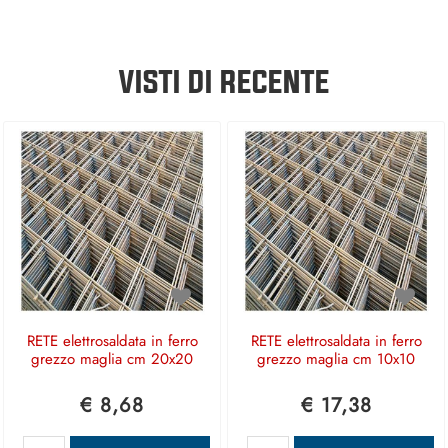
VISTI DI RECENTE
RETE elettrosaldata in ferro
RETE elettrosaldata in ferro
grezzo maglia cm 20x20
grezzo maglia cm 10x10
€ 8,68
€ 17,38
Quantità
Quantità