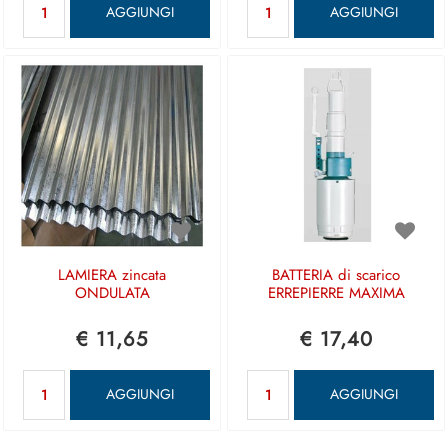
AGGIUNGI
AGGIUNGI
LAMIERA zincata
BATTERIA di scarico
ONDULATA
ERREPIERRE MAXIMA
€ 11,65
€ 17,40
Quantità
Quantità
AGGIUNGI
AGGIUNGI