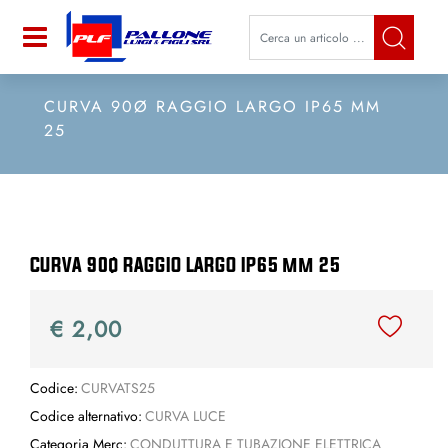
La modifica di un filtro aggiorna a
Open
CURVA 90Ø RAGGIO LARGO IP65 MM
25
CURVA 90ø RAGGIO LARGO IP65 mm 25
€ 2,00
Codice:
CURVATS25
Codice alternativo:
CURVA LUCE
Categoria Merc:
CONDUTTURA E TUBAZIONE ELETTRICA