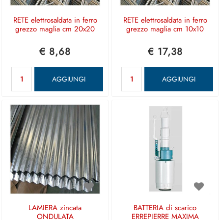
RETE elettrosaldata in ferro
RETE elettrosaldata in ferro
grezzo maglia cm 20x20
grezzo maglia cm 10x10
€ 8,68
€ 17,38
Quantità
Quantità
AGGIUNGI
AGGIUNGI
LAMIERA zincata
BATTERIA di scarico
ONDULATA
ERREPIERRE MAXIMA