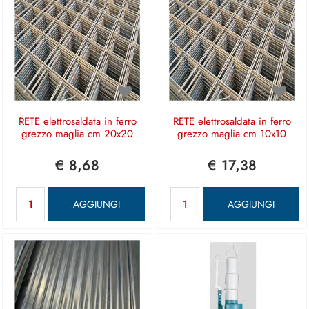
RETE elettrosaldata in ferro
RETE elettrosaldata in ferro
grezzo maglia cm 20x20
grezzo maglia cm 10x10
€ 8,68
€ 17,38
Quantità
Quantità
AGGIUNGI
AGGIUNGI