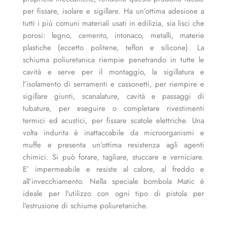
per fissare, isolare e sigillare. Ha un’ottima adesione a
tutti i più comuni materiali usati in edilizia, sia lisci che
porosi: legno, cemento, intonaco, metalli, materie
plastiche (eccetto politene, teflon e silicone). La
schiuma poliuretanica riempie penetrando in tutte le
cavità e serve per il montaggio, la sigillatura e
l’isolamento di serramenti e cassonetti, per riempire e
sigillare giunti, scanalature, cavità e passaggi di
tubature, per eseguire o completare rivestimenti
termici ed acustici, per fissare scatole elettriche. Una
volta indurita è inattaccabile da microorganismi e
muffe e presenta un’ottima resistenza agli agenti
chimici. Si può forare, tagliare, stuccare e verniciare.
E’ impermeabile e resiste al calore, al freddo e
all’invecchiamento. Nella speciale bombola Matic è
ideale per l'utilizzo con ogni tipo di pistola per
l'estrusione di schiume poliuretaniche.