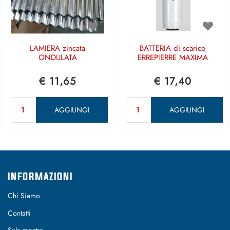
LAMIERA zincata
BATTERIA di scarico
ONDULATA
ERREPIERRE MAXIMA
€ 11,65
€ 17,40
Quantità
Quantità
AGGIUNGI
AGGIUNGI
INFORMAZIONI
Chi Siamo
Contatti
Sala mostra