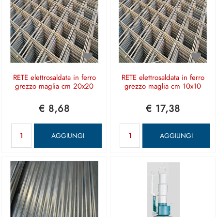
RETE elettrosaldata in ferro
RETE elettrosaldata in ferro
grezzo maglia cm 20x20
grezzo maglia cm 10x10
€ 8,68
€ 17,38
Quantità
Quantità
AGGIUNGI
AGGIUNGI