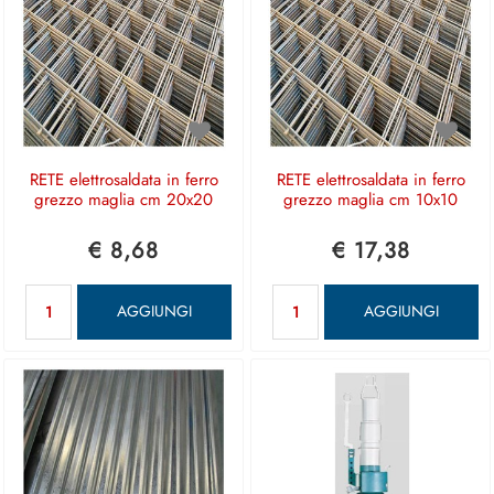
RETE elettrosaldata in ferro
RETE elettrosaldata in ferro
grezzo maglia cm 20x20
grezzo maglia cm 10x10
€ 8,68
€ 17,38
Quantità
Quantità
AGGIUNGI
AGGIUNGI