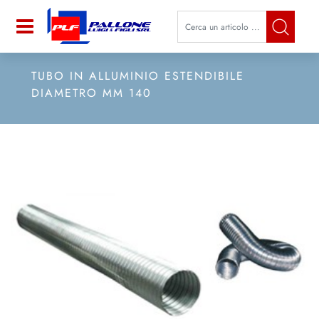
La modifica di un filtro aggiorna a
Open
TUBO IN ALLUMINIO ESTENDIBILE
DIAMETRO MM 140