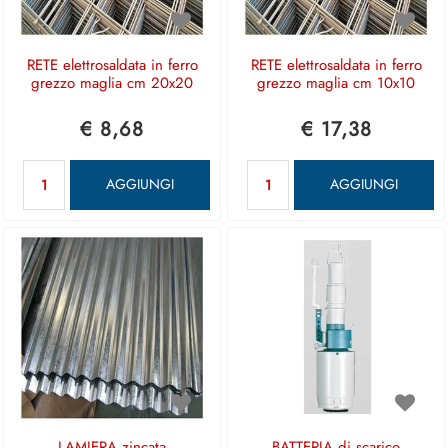
RETE elettrosaldata in ferro
RETE elettrosaldata in ferro
grezzo maglia cm 20x20
grezzo maglia cm 10x10
€ 8,68
€ 17,38
Quantità
Quantità
AGGIUNGI
AGGIUNGI
LAMIERA zincata
BATTERIA di scarico