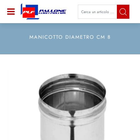
La modifica di un filtro aggiorna a
Open
MANICOTTO DIAMETRO CM 8