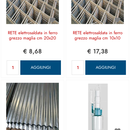
RETE elettrosaldata in ferro
RETE elettrosaldata in ferro
grezzo maglia cm 20x20
grezzo maglia cm 10x10
€ 8,68
€ 17,38
Quantità
Quantità
AGGIUNGI
AGGIUNGI