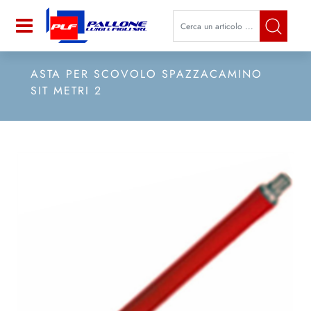
La modifica di un filtro aggiorna a
Open
ASTA PER SCOVOLO SPAZZACAMINO
SIT METRI 2