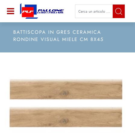
La modifica di un filtro aggiorna a
Open
BATTISCOPA IN GRES CERAMICA
RONDINE VISUAL MIELE CM 8X45