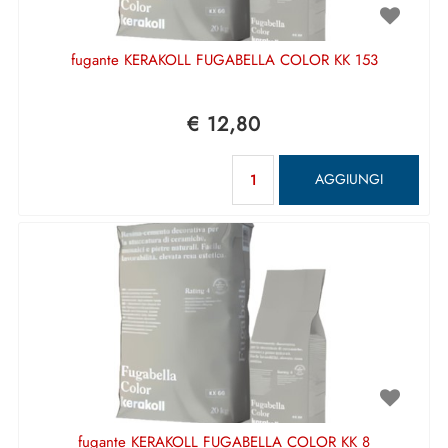
fugante KERAKOLL FUGABELLA COLOR KK 153
€ 12,80
Quantità
AGGIUNGI
fugante KERAKOLL FUGABELLA COLOR KK 8