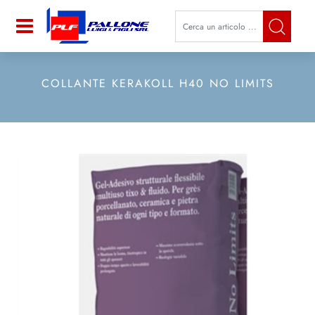
La modifica di un filtro aggiorna a
Open
COLLANTE KERAKOLL H40 NO LIMITS