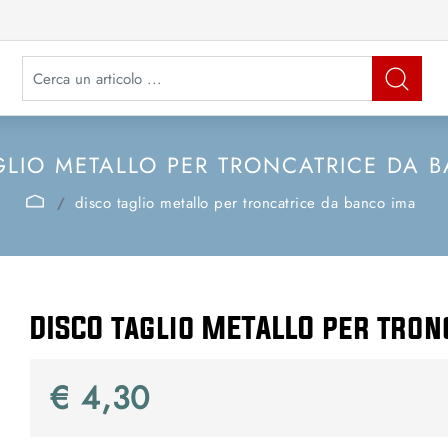
La modifica di un filtro aggiorna automaticamente gli altri filtri disponibi
GLIO METALLO PER TRONCATRICE DA 
disco taglio metallo per troncatrice da banco ima
DISCO taglio METALLO per tron
€ 4,30