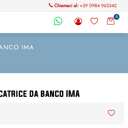
Chiamaci al:
+39 0984 963342
0
li.
BANCO IMA
catrice da banco IMA