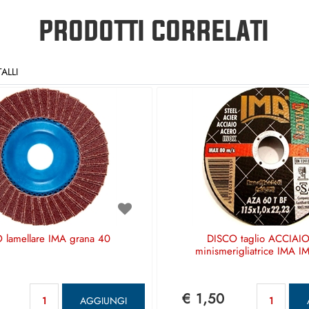
PRODOTTI CORRELATI
ALLI
 lamellare IMA grana 40
DISCO taglio ACCIAIO
minismerigliatrice IMA 
Quantità
Qua
€ 1,50
AGGIUNGI