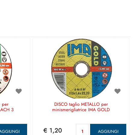
 per
DISCO taglio METALLO per
IMACH 3
minismerigliatrice IMA GOLD
ntità
Quantità
€ 1,20
AGGIUNGI
AGGIUNGI