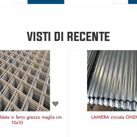
VISTI DI RECENTE
aldata in ferro grezzo maglia cm
LAMIERA zincata OND
10x10