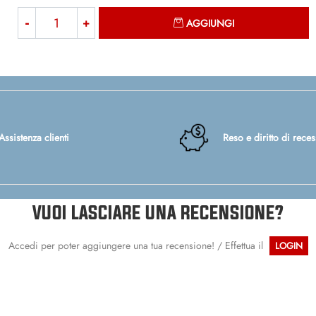
Quantità
AGGIUNGI
Assistenza clienti
Reso e diritto di rece
VUOI LASCIARE UNA RECENSIONE?
Accedi per poter aggiungere una tua recensione! / Effettua il
LOGIN