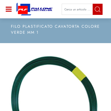
La modifica di un filtro aggiorna a
Open
FILO PLASTIFICATO CAVATORTA COLORE
VERDE MM 1