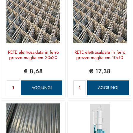
RETE elettrosaldata in ferro
RETE elettrosaldata in ferro
grezzo maglia cm 20x20
grezzo maglia cm 10x10
€ 8,68
€ 17,38
Quantità
Quantità
AGGIUNGI
AGGIUNGI