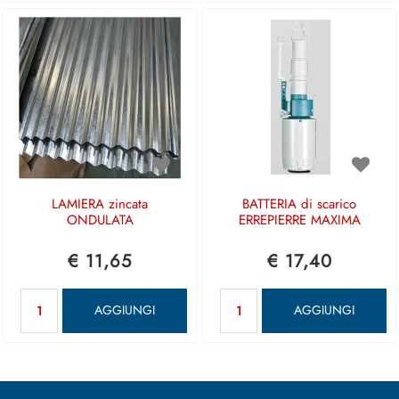
LAMIERA zincata
BATTERIA di scarico
ONDULATA
ERREPIERRE MAXIMA
€ 11,65
€ 17,40
Quantità
Quantità
AGGIUNGI
AGGIUNGI