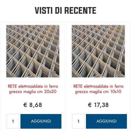
VISTI DI RECENTE
RETE elettrosaldata in ferro
RETE elettrosaldata in ferro
grezzo maglia cm 20x20
grezzo maglia cm 10x10
€ 8,68
€ 17,38
Quantità
Quantità
AGGIUNGI
AGGIUNGI