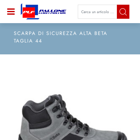
La modifica di un filtro aggiorna a
Open
SCARPA DI SICUREZZA ALTA BETA
TAGLIA 44