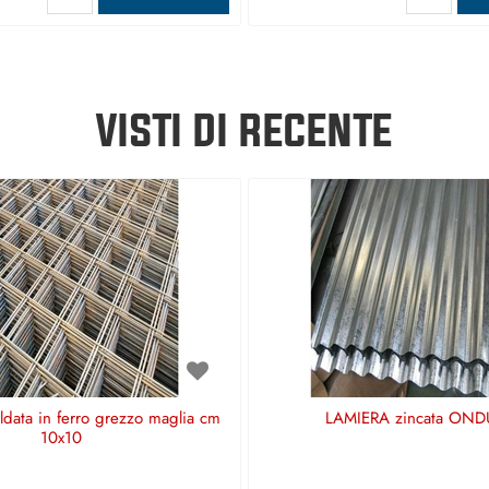
VISTI DI RECENTE
aldata in ferro grezzo maglia cm
LAMIERA zincata OND
10x10