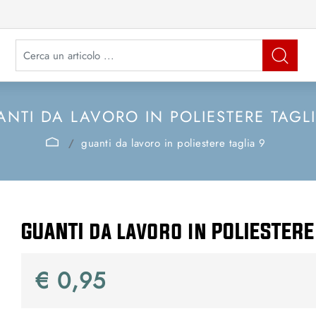
La modifica di un filtro aggiorna automaticamente gli altri filtri disponibi
NTI DA LAVORO IN POLIESTERE TAGL
guanti da lavoro in poliestere taglia 9
GUANTI da lavoro in POLIESTERE
€ 0,95