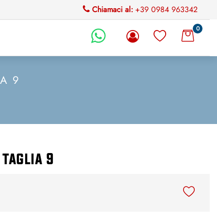
Chiamaci al:
+39 0984 963342
0
li.
IA 9
 taglia 9