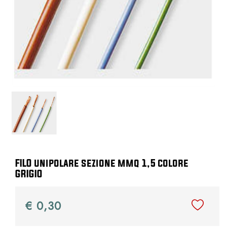
FILO unipolare sezione mmq 1,5 colore
GRIGIO
€ 0,30