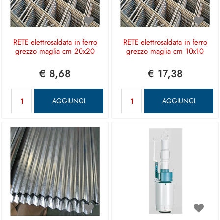
RETE elettrosaldata in ferro
RETE elettrosaldata in ferro
grezzo maglia cm 20x20
grezzo maglia cm 10x10
€ 8,68
€ 17,38
Quantità
Quantità
AGGIUNGI
AGGIUNGI