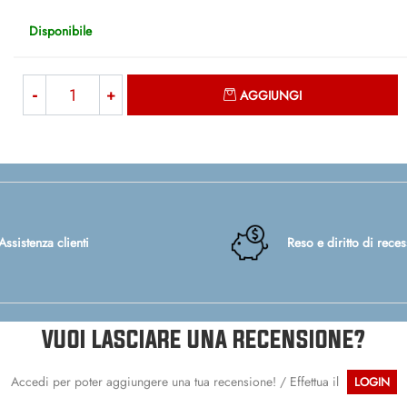
Disponibile
Quantità
AGGIUNGI
Assistenza clienti
Reso e diritto di rece
VUOI LASCIARE UNA RECENSIONE?
Accedi per poter aggiungere una tua recensione! / Effettua il
LOGIN