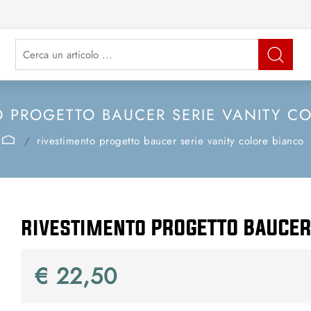
La modifica di un filtro aggiorna automaticamente gli altri filtri disponibi
O PROGETTO BAUCER SERIE VANITY C
rivestimento progetto baucer serie vanity colore bianco
rivestimento PROGETTO BAUCER 
€ 22,50