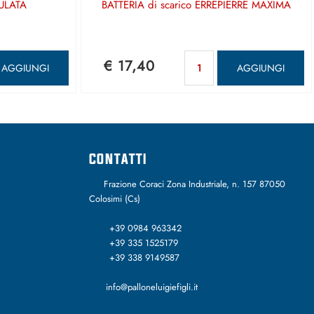
ULATA
BATTERIA di scarico ERREPIERRE MAXIMA
antità
Quantità
€ 17,40
AGGIUNGI
AGGIUNGI
CONTATTI
Frazione Coraci Zona Industriale, n. 157 87050
Colosimi (Cs)
+39 0984 963342
+39 335 1525179
+39 338 9149587
info@palloneluigiefigli.it