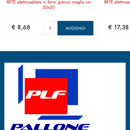
RETE elettrosaldata in ferro grezzo maglia cm
RETE elettros
20x20
Quantità
€ 8,68
€ 17,38
AGGIUNGI