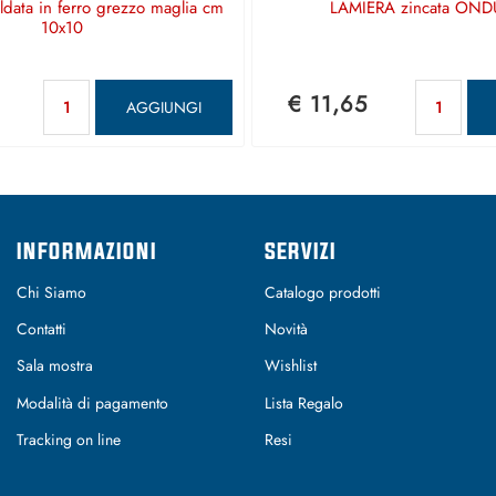
aldata in ferro grezzo maglia cm
LAMIERA zincata OND
10x10
Quantità
Qu
€ 11,65
AGGIUNGI
INFORMAZIONI
SERVIZI
Chi Siamo
Catalogo prodotti
Contatti
Novità
Sala mostra
Wishlist
Modalità di pagamento
Lista Regalo
Tracking on line
Resi